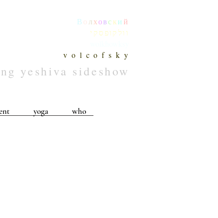
В
о
л
х
о
в
с
к
и
й
וולקופסקי
wolkhowksy
v o l c o f s k y
ing yeshiva sideshow
ent
yoga
who