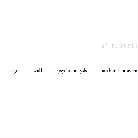
a‘ travel
stage
wall
psychoanalys⦙s
authent⦙c movem